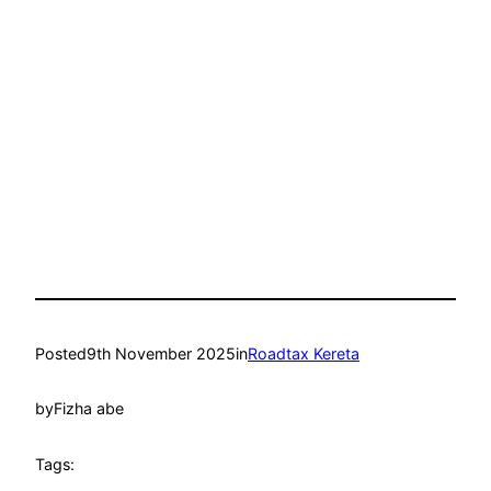
Posted
9th November 2025
in
Roadtax Kereta
by
Fizha abe
Tags: