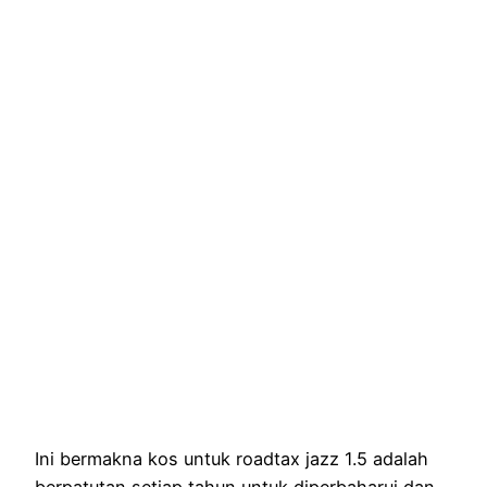
Ini bermakna kos untuk roadtax jazz 1.5 adalah
berpatutan setiap tahun untuk diperbaharui dan