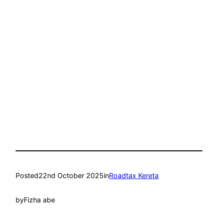
Posted
22nd October 2025
in
Roadtax Kereta
by
Fizha abe