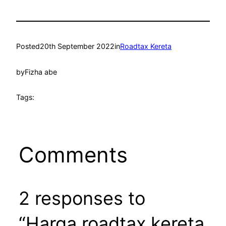
Posted
20th September 2022
in
Roadtax Kereta
by
Fizha abe
Tags:
Comments
2 responses to
“Harga roadtax kereta