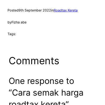
Posted
9th September 2022
in
Roadtax Kereta
by
Fizha abe
Tags:
Comments
One response to
“Cara semak harga
roadtax kereta”