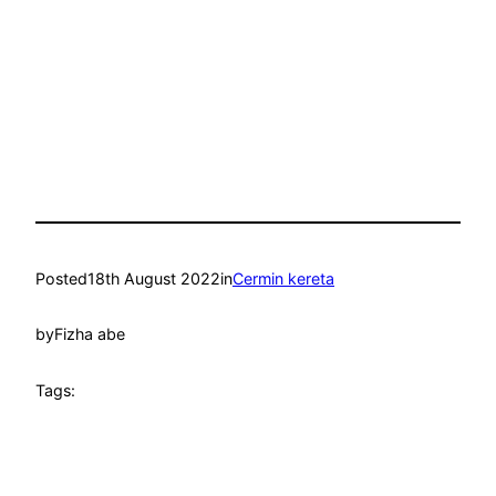
Posted
18th August 2022
in
Cermin kereta
by
Fizha abe
Tags: