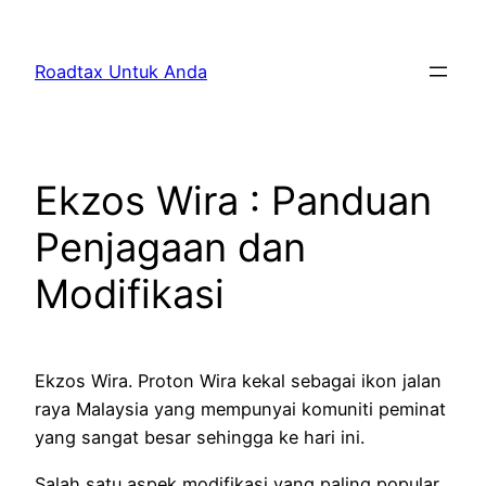
Skip
to
Roadtax Untuk Anda
content
Ekzos Wira : Panduan
Penjagaan dan
Modifikasi
Ekzos Wira. Proton Wira kekal sebagai ikon jalan
raya Malaysia yang mempunyai komuniti peminat
yang sangat besar sehingga ke hari ini.
Salah satu aspek modifikasi yang paling popular