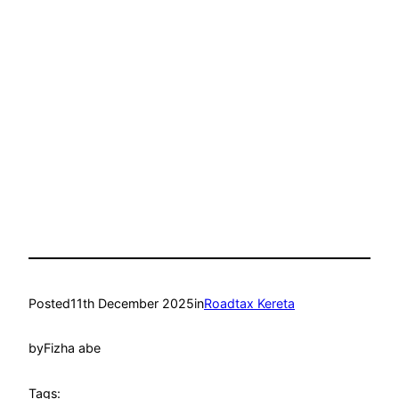
Posted
11th December 2025
in
Roadtax Kereta
by
Fizha abe
Tags: