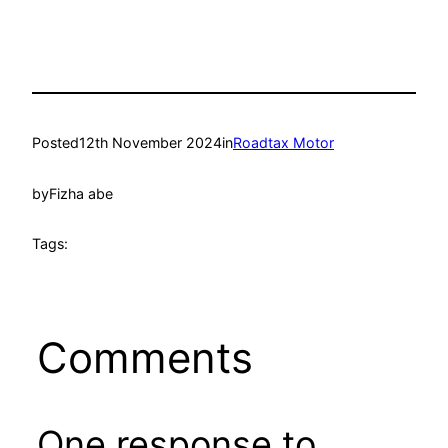
Posted
12th November 2024
in
Roadtax Motor
by
Fizha abe
Tags:
Comments
One response to