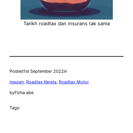
Tarikh roadtax dan insurans tak sama
Posted
1st September 2022
in
Insuran
, 
Roadtax Kereta
, 
Roadtax Motor
by
Fizha abe
Tags: