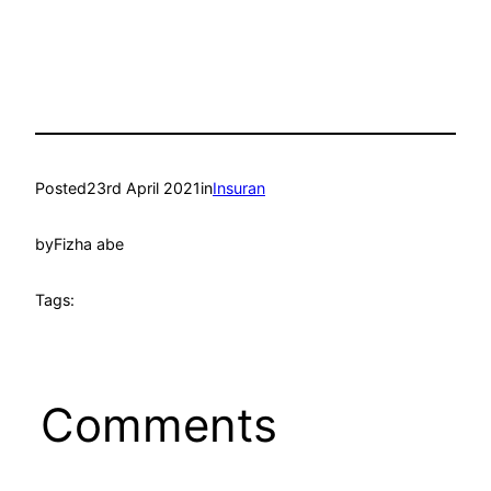
Posted
23rd April 2021
in
Insuran
by
Fizha abe
Tags:
Comments