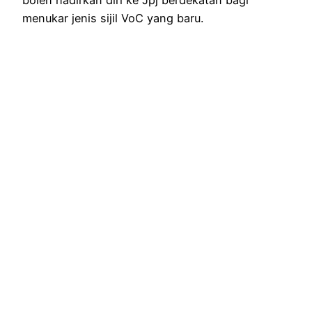
boleh hadirkan diri ke Jpj berdekatan bagi
menukar jenis sijil VoC yang baru.