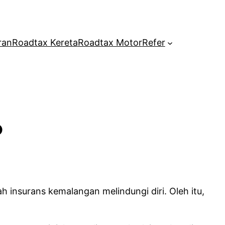
ran
Roadtax Kereta
Roadtax Motor
Refer
?
 insurans kemalangan melindungi diri. Oleh itu,