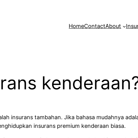
Home
Contact
About
Insu
urans kenderaan
ialah insurans tambahan. Jika bahasa mudahnya adalah
enghidupkan insurans premium kenderaan biasa.