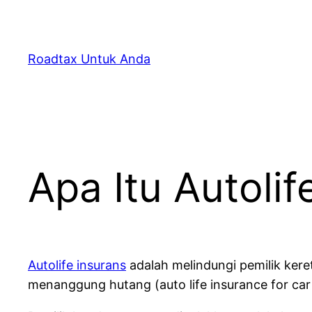
Skip
to
content
Roadtax Untuk Anda
Apa Itu Autolif
Autolife insurans
adalah melindungi pemilik keret
menanggung hutang (auto life insurance for car