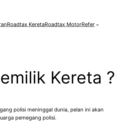
ran
Roadtax Kereta
Roadtax Motor
Refer
emilik Kereta ?
gang polisi meninggal dunia, pelan ini akan
luarga pemegang polisi.