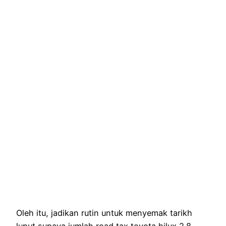
Oleh itu, jadikan rutin untuk menyemak tarikh
luput supaya jumlah road tax toyota hilux 2.8