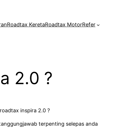
ran
Roadtax Kereta
Roadtax Motor
Refer
a 2.0 ?
roadtax inspira 2.0 ?
 tanggungjawab terpenting selepas anda