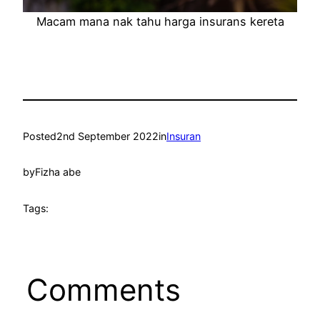
Macam mana nak tahu harga insurans kereta
Posted
2nd September 2022
in
Insuran
by
Fizha abe
Tags:
Comments